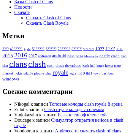
Базы Clash of Clans
Новости
Скачать
Скачать Clash of Clans
Скачать Clash Royale
Метки
11??
10??
5??????
7??????
3???
4??????
6??????
8??????
4pda
9??????
11th
2016
2015
android
2017
castle
base
baza
clach
clah
androeed
bluestacks
clans
clash
download
clan
clesh
clasn
hack
kings
lumia
hall
maps
royale
market
phone
th10
nokia
play
tegra
th11
trashbox
pdalife
town
windows
Свежие комментарии
Nikogal
к записи
Топовые колоды clash royale 8 арена
Zulut
к записи
Clash royale колода с големом
Vudokazahn
к записи
Базы клеш оф кленс тх8
Doucage
к записи
Симулятор открытия кейсов в clash
royale
Voodooran
к записи
Androeed.ru скачать clash of clans