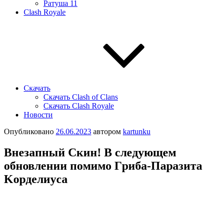
Ратуша 11
Clash Royale
Скачать
Скачать Clash of Clans
Скачать Clash Royale
Новости
Опубликовано
26.06.2023
автором
kartunku
Βнезaпный Скин! Β cледующем
обновлении помимо Γpибa-Пapaзитa
Κоpделиуca